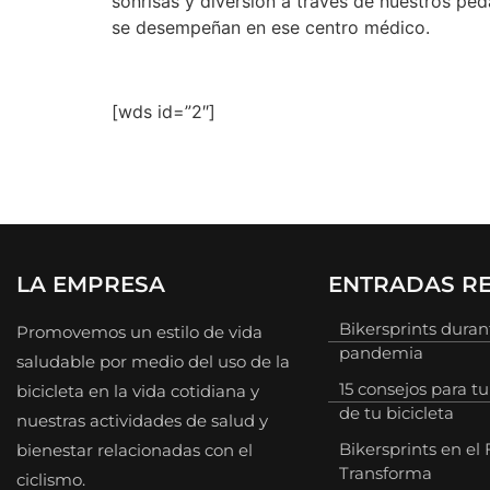
sonrisas y diversión a través de nuestros pe
se desempeñan en ese centro médico.
[wds id=”2″]
LA EMPRESA
ENTRADAS RE
Bikersprints duran
Promovemos un estilo de vida
pandemia
saludable por medio del uso de la
15 consejos para tu
bicicleta en la vida cotidiana y
de tu bicicleta
nuestras actividades de salud y
Bikersprints en el 
bienestar relacionadas con el
Transforma
ciclismo.