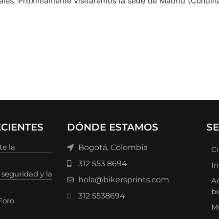
dales. Próximamente visitaremos la sede de Madrid (Cundin
CIENTES
DÓNDE ESTAMOS
SE
te la
Bogotá, Colombia
Ci
312 553 8694
In
 seguridad y la
hola@bikersprints.com
Ac
bi
312 5538694
Foro
Mo