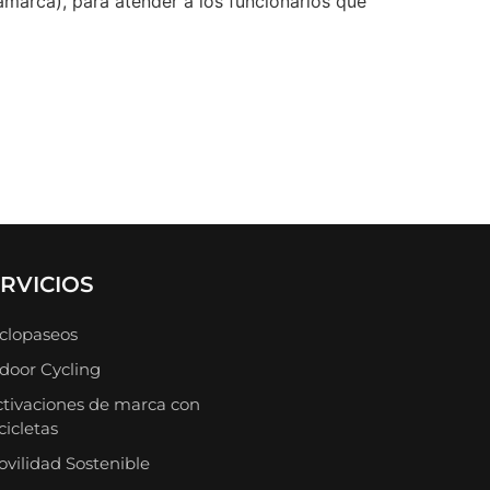
amarca), para atender a los funcionarios que
RVICIOS
clopaseos
door Cycling
tivaciones de marca con
cicletas
vilidad Sostenible